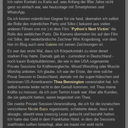
Ich nahm Kontakt zu Karla auf, was Anfang der 90er Jahre nicht
ganz so einfach war, wie heutzutage mit Smartphones und
WhatsApp.
Da ich keinen männlichen Gegner für sie fand, übernahm ich selbst
die Rolle des männlichen Parts und Silke ( bekannt aus vielen
anderen Filmen von mir ) in dem Film "
Python's Next Victim
" die
Rolle des weiblichen Parts. Die Kamera übernahm bis auf den Film
mit Silke, der niederländische Zeichner Wim Krajenbring, von dem
hier im Blog auch eine
Galerie
mit seinen Zeichnungen ist.
Es war das erste Mal, dass ich Körperkontakt zu einer derart
starken Frau hatte. Damals gab es - zumindest in Deutschland -
noch kaum Bodybuilderinnen, die wie in den USA sogenannte
Private Sessions für Kräftevergleiche, Mixed Wrestling oder Muscle
Worship anboten. Ich glaube, ich war der Erste, der eine solche
Privat Session in Deutschland, damals mit der super-hübschen und
femininen US-Amerikanerin
Thea Bennington
veranstaltet hat. Ich
selbst konnte leider nicht in den Genuß kommen, mit Thea meine
Kräfte zu messen, da ich zum Termin krank war. Aber alle Kunden,
die sie gebucht hatten, waren begeistert von Thea.
Die zweite Private Session-Veranstaltung, die ich für die inzwischen
verstorbene
Nicole Bass
organisierte, scheiterte daran, dass sie
absagte, obwohl etwa zwanzig Leute gebucht und bezahlt hatten.
Ich hatte das Geld in dem Frankfurter Hotel, in dem die Sessions
stattfinden sollten hinterlegt, aber sie traute mir wohl nicht.