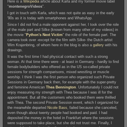
Here is a
Wikipedia
article about Karla and my former movie label
"
montenegroVideos
".
I got in touch with Karla, which was not quite as easy in the early
'90s as it is today with smartphones and WhatsApp.
Since I did not find a male opponent against her, I took over the role
of the male part and Silke (known from many other of my videos) in
the movie "
Python's Next Victim
" the role of the female part. The
camera took over -except for the film with Silke- the Dutch artist
Wim Krajenbring, of whom here in the blog is also a
gallery
with his
drawings.
It was the first time I had physical contact with such a strong
woman. At that time there were - at least in Germany - hardly to find
female bodybuilders who offered as in the US so-called private
sessions for strength comparisons, mixed wrestling or muscle
worship. I think I was the first person who organized such Private
Sessions in Germany back then, for example with the super-pretty
and feminine American
Thea Bennington
. Unfortunately I could not
enjoy measuring my strength with Thea because I was ill for the
appointment. But all the customers who booked them were thrilled
with Thea. The second Private Session event, which I organized for
the meanwhile departed
Nicole Bass
, failed because she canceled,
even though about twenty people had booked and paid. I had
deposited the money in the hotel in Frankfurt where the sessions
were supposed to take place, but she did not trust me. Finally, I