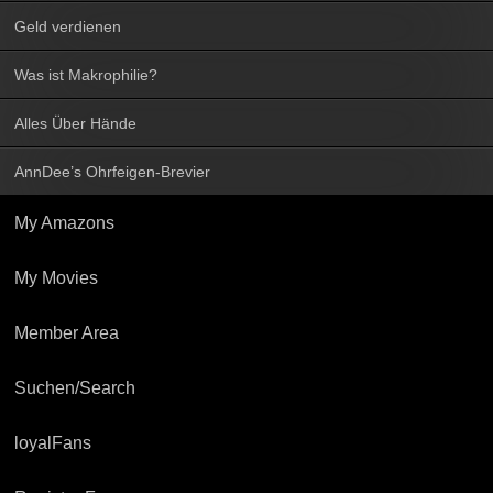
Geld verdienen
Was ist Makrophilie?
Alles Über Hände
AnnDee’s Ohrfeigen-Brevier
My Amazons
My Movies
Member Area
Suchen/Search
loyalFans