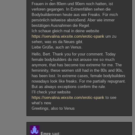
Frauen in den 80ern und 90ern noch hatten, ist
verloren gegangen. In Extremfällen sehen die
Bodybuilderinnen heute aus wie Freaks. Für mich
persönlich teilweise abstoßend. Aber wie immer
bestätigen Ausnahmen die Regel.
Ich schaue gleich mal in deine website
https://servalina.wixsite.com/erotic-spank
um zu
sehen, was es da Neues gibt.
Liebe Grüße, auch an Venus.
Hello, Bert. Thank you for your comment. Today
female bodybuilders do not arouse me so much
anymore, that has become too extreme for me. The
femininity, these women still had in the 80s and 90s,
has been lost. In extreme cases, female bodybuilders
nowadays look like freaks. For me partially repugnant.
But as always exceptions confirm the rule.
I’ll check your website
https://servalina.wixsite.com/erotic-spank
to see
what’s new.
Greetings, also to Venus
Emre
sagt: