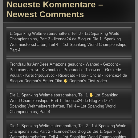
Neueste Kommentare –
Newest Comments
1. Spanking Weltmeisterschaften, Teil 3 - 1st Spanking World
Championships, Part 3 - licence24.de Blog
zu
Die 1. Spanking
Weltmeisterschaften, Teil 4 – 1st Spanking World Championships,
Part 4
Frontfrau für AnnDees Amazons gesucht - Wanted - Gezocht -
Разыскивается - Kívánatos - Procurado - Трази се - Ønskede -
Voulait - Καταζητούμενος - Ricercato - Htio - Chciał - licence24.de
Blog
zu
Dagmar’s Erster Film
Dagmar’s First Video
Die 1. Spanking Weltmeisterschaften, Teil 1
1st Spanking
World Championships, Part 1 - licence24.de Blog
zu
Die 1.
Spanking Weltmeisterschaften, Teil 4 – 1st Spanking World
Championships, Part 4
Die 1. Spanking Weltmeisterschaften, Teil 2 - 1st Spanking World
Championships, Part 2 - licence24.de Blog
zu
Die 1. Spanking
Weltmeisterschaften, Teil 4 – 1st Spanking World Championships,