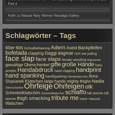
Part 4
Keith
zu
Natural Hairy Women Nostalgia Gallery
Schlagwörter – Tags
Adern
60er
60s
Backpfeifen
Astrid
Achselbehaarung
bofetada
Daggi
dagmar
clapping
ear pulling
DDR
face slap
face slaps
female wrestling
fingerprints
gifle
große Hände
gewaltige Oberschenkel
hairy
handprint
Handabdruck
armpits
hand clapping
hand spanking
Ilona
handSpanking
Händeklatschen
Nadia
Slupianek
Klatschen
large hands
mighty thighs
Ohrfeige
Ohrfeigen
otk
Oberschenkel
schiaffo
Schenkelklatschen
tall woman
tall
Schenkelklatscher
tribute me
thigh smacking
women
veins
Volleyball
Watschen