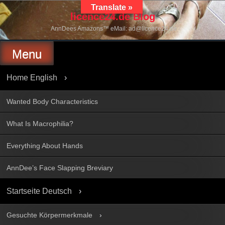
Skip
Translate »
to
licence24.de Blog
content
AnnDees Amazons™ eMail: ad@licence24.de
Menu
Home English
Wanted Body Characteristics
What Is Macrophilia?
Everything About Hands
AnnDee’s Face Slapping Breviary
Startseite Deutsch
Gesuchte Körpermerkmale