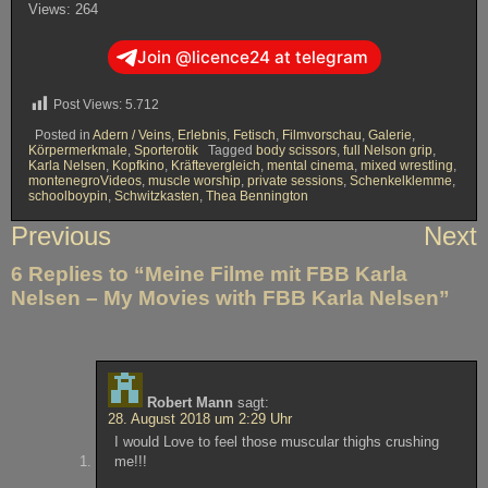
Views: 264
Join @licence24 at telegram
Post Views:
5.712
Posted in
Adern / Veins
,
Erlebnis
,
Fetisch
,
Filmvorschau
,
Galerie
,
Körpermerkmale
,
Sporterotik
Tagged
body scissors
,
full Nelson grip
,
Karla Nelsen
,
Kopfkino
,
Kräftevergleich
,
mental cinema
,
mixed wrestling
,
montenegroVideos
,
muscle worship
,
private sessions
,
Schenkelklemme
,
schoolboypin
,
Schwitzkasten
,
Thea Bennington
Beitragsnavigation
Previous
Next
6 Replies to “Meine Filme mit FBB Karla
Nelsen – My Movies with FBB Karla Nelsen”
Robert Mann
sagt:
28. August 2018 um 2:29 Uhr
I would Love to feel those muscular thighs crushing
me!!!