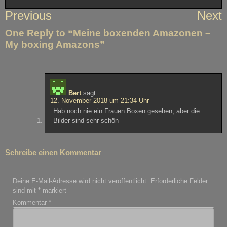
Beitragsnavigation
Previous
Next
One Reply to “Meine boxenden Amazonen –
My boxing Amazons”
Bert
sagt:
12. November 2018 um 21:34 Uhr
Hab noch nie ein Frauen Boxen gesehen, aber die
Bilder sind sehr schön
Schreibe einen Kommentar
Deine E-Mail-Adresse wird nicht veröffentlicht.
Erforderliche Felder
sind mit
*
markiert
Kommentar
*