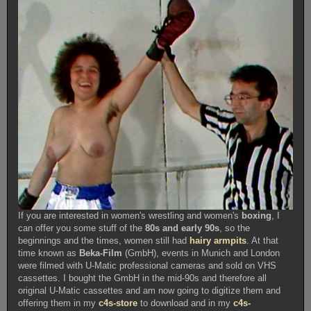
If you are interested in women's wrestling and women's
boxing
, I
can offer you some stuff of the
80s and early 90s
, so the
beginnings and the times, women still had
hairy armpits
. At that
time known as
Beka-Film
(GmbH), events in Munich and London
were filmed with U-Matic professional cameras and sold on VHS
cassettes. I bought the GmbH in the mid-90s and therefore all
original U-Matic cassettes and am now going to digitize them and
offering them in my
c4s-store
to download and in my
c4s-