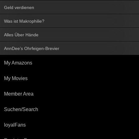
Geld verdienen
Was ist Makrophilie?
Alles Über Hände
AnnDee’s Ohrfeigen-Brevier
My Amazons
My Movies
Member Area
Suchen/Search
loyalFans