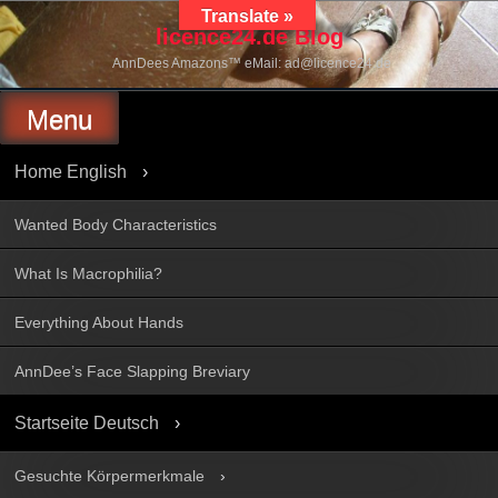
Skip
Translate »
to
licence24.de Blog
content
AnnDees Amazons™ eMail: ad@licence24.de
Menu
Home English
Wanted Body Characteristics
What Is Macrophilia?
Everything About Hands
AnnDee’s Face Slapping Breviary
Startseite Deutsch
Gesuchte Körpermerkmale