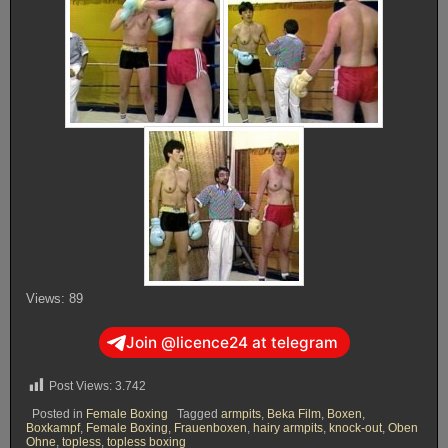
Views: 89
Join @licence24 at telegram
Post Views:
3.742
Posted in
Female Boxing
Tagged
armpits
,
Beka Film
,
Boxen
,
Boxkampf
,
Female Boxing
,
Frauenboxen
,
hairy armpits
,
knock-out
,
Oben
Ohne
,
topless
,
topless boxing