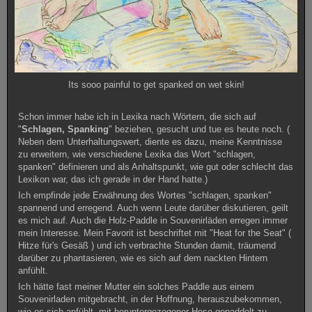
Its sooo painful to get spanked on wet skin!
Schon immer habe ich in Lexika nach Wörtern, die sich auf
"
Schlagen, Spanking
" beziehen, gesucht und tue es heute noch. (
Neben dem Unterhaltungswert, diente es dazu, meine Kenntnisse
zu erweitern, wie verschiedene Lexika das Wort "schlagen,
spanken" definieren und als Anhaltspunkt, wie gut oder schlecht das
Lexikon war, das ich gerade in der Hand hatte.)
Ich empfinde jede Erwähnung des Wortes "schlagen, spanken"
spannend und erregend. Auch wenn Leute darüber diskutieren, geilt
es mich auf. Auch die Holz-Paddle in Souvenirläden erregen immer
mein Interesse. Mein Favorit ist beschriftet mit "Heat for the Seat" (
Hitze für's Gesäß ) und ich verbrachte Stunden damit, träumend
darüber zu phantasieren, wie es sich auf dem nackten Hintern
anfühlt.
Ich hätte fast meiner Mutter ein solches Paddle aus einem
Souvenirladen mitgebracht, in der Hoffnung, herauszubekommen,
wie es sich anfühlt, mit heruntergezogener Hose gepaddelt zu