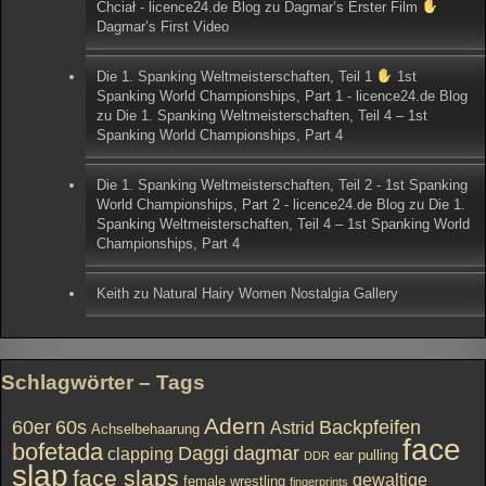
Chciał - licence24.de Blog
zu
Dagmar’s Erster Film
Dagmar’s First Video
Die 1. Spanking Weltmeisterschaften, Teil 1
1st
Spanking World Championships, Part 1 - licence24.de Blog
zu
Die 1. Spanking Weltmeisterschaften, Teil 4 – 1st
Spanking World Championships, Part 4
Die 1. Spanking Weltmeisterschaften, Teil 2 - 1st Spanking
World Championships, Part 2 - licence24.de Blog
zu
Die 1.
Spanking Weltmeisterschaften, Teil 4 – 1st Spanking World
Championships, Part 4
Keith
zu
Natural Hairy Women Nostalgia Gallery
Schlagwörter – Tags
Adern
60er
60s
Backpfeifen
Astrid
Achselbehaarung
face
bofetada
Daggi
dagmar
clapping
ear pulling
DDR
slap
face slaps
gewaltige
female wrestling
fingerprints