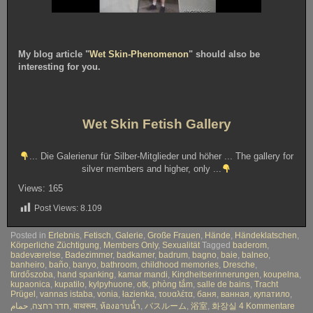
My blog article "
Wet Skin-Phenomenon
" should also be
interesting for you.
Wet Skin Fetish Gallery
... Die Galerienur für Silber-Mitglieder und höher ... The gallery for
silver members and higher, only ...
Views: 165
Post Views:
8.109
Posted in
Erlebnis
,
Fetisch
,
Galerie
,
Große Frauen
,
Hände
,
Händeklatschen
,
Körperliche Züchtigung
,
Members Only
,
Sexualität
Tagged
baderom
,
badeværelse
,
Badezimmer
,
badkamer
,
badrum
,
bagno
,
baie
,
balneo
,
banheiro
,
baño
,
banyo
,
bathroom
,
childhood memories
,
Dresche
,
fürdőszoba
,
hand spanking
,
kamar mandi
,
Kindheitserinnerungen
,
koupelna
,
kupaonica
,
kupatilo
,
kylpyhuone
,
otk
,
phòng tắm
,
salle de bains
,
Tracht
Prügel
,
vannas istaba
,
vonia
,
łazienka
,
τουαλέτα
,
баня
,
ванная
,
купатило
,
zu
حمام
,
חדר רחצה
,
बाथरूम
,
ห้องอาบน้ำ
,
バスルーム
,
浴室
,
화장실
4 Kommentare