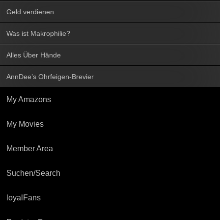
Geld verdienen
Was ist Makrophilie?
Alles Über Hände
AnnDee’s Ohrfeigen-Brevier
My Amazons
My Movies
Member Area
Suchen/Search
loyalFans