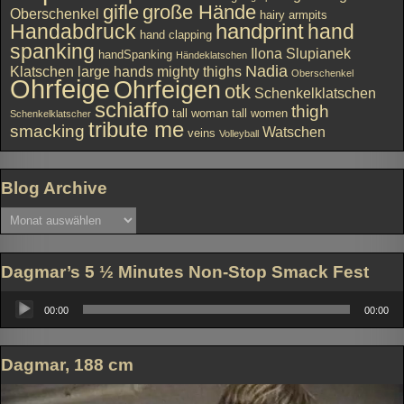
gifle
große Hände
Oberschenkel
hairy armpits
handprint
Handabdruck
hand
hand clapping
spanking
Ilona Slupianek
handSpanking
Händeklatschen
Nadia
Klatschen
large hands
mighty thighs
Oberschenkel
Ohrfeige
Ohrfeigen
otk
Schenkelklatschen
schiaffo
thigh
tall woman
tall women
Schenkelklatscher
tribute me
smacking
Watschen
veins
Volleyball
Blog Archive
Blog
Archive
Dagmar’s 5 ½ Minutes Non-Stop Smack Fest
Audio-
Player
00:00
00:00
Dagmar, 188 cm
Video-
Player