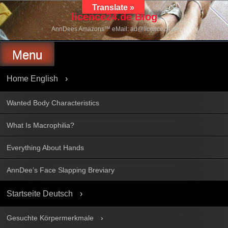
Skip
Translate »
to
licence24.de Blog
content
AnnDees Amazons™ eMail: ad@licence24.de
Menu
Home English
Wanted Body Characteristics
What Is Macrophilia?
Everything About Hands
AnnDee’s Face Slapping Breviary
Startseite Deutsch
Gesuchte Körpermerkmale