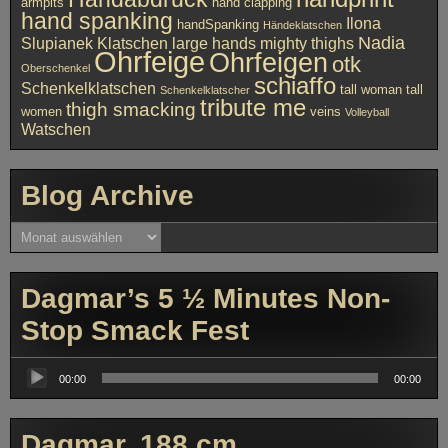
armpits
hand clapping
hand spanking
Ilona
handSpanking
Händeklatschen
Nadia
Slupianek
Klatschen
large hands
mighty thighs
Ohrfeige
Ohrfeigen
otk
Oberschenkel
schiaffo
Schenkelklatschen
tall woman
tall
Schenkelklatscher
tribute me
thigh smacking
women
veins
Volleyball
Watschen
Blog Archive
Blog
Archive
Dagmar’s 5 ½ Minutes Non-
Stop Smack Fest
Audio-
Player
00:00
00:00
Dagmar, 188 cm