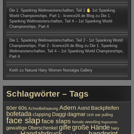
Die 1. Spanking Weltmeisterschaften, Teil 1
1st Spanking
World Championships, Part 1 - licence24.de Blog
zu
Die 1.
Spanking Weltmeisterschaften, Teil 4 – 1st Spanking World
Championships, Part 4
Die 1. Spanking Weltmeisterschaften, Teil 2 - 1st Spanking World
Championships, Part 2 - licence24.de Blog
zu
Die 1. Spanking
Weltmeisterschaften, Teil 4 – 1st Spanking World Championships,
Part 4
Keith
zu
Natural Hairy Women Nostalgia Gallery
Schlagwörter – Tags
Adern
60er
60s
Backpfeifen
Astrid
Achselbehaarung
bofetada
Daggi
dagmar
clapping
ear pulling
DDR
face slap
face slaps
female wrestling
fingerprints
gifle
große Hände
gewaltige Oberschenkel
hairy
handprint
Handabdruck