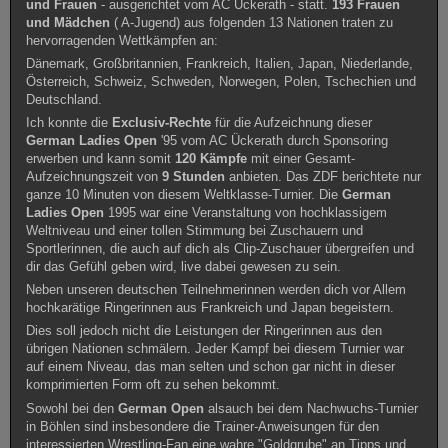
und Frauen
- ausgerichtet vom AC Ückerath - statt.
193 Frauen
und Mädchen
( A-Jugend) aus folgenden 13 Nationen traten zu
hervorragenden Wettkämpfen an:
Dänemark, Großbritannien, Frankreich, Italien, Japan, Niederlande,
Österreich, Schweiz, Schweden, Norwegen, Polen, Tschechien und
Deutschland.
Ich konnte die
Exclusiv-Rechte
für die Aufzeichnung dieser
German
Ladies
Open
'95 vom AC Ückerath durch Sponsoring
erwerben und kann somit
120 Kämpfe
mit einer Gesamt-
Aufzeichnungszeit von
9 Stunden
anbieten. Das ZDF berichtete nur
ganze 10 Minuten von diesem Weltklasse-Turnier. Die
German
Ladies
Open
1995 war eine Veranstaltung von hochklassigem
Weltniveau und einer tollen Stimmung bei Zuschauern und
Sportlerinnen, die auch auf dich als Clip-Zuschauer übergreifen und
dir das Gefühl geben wird, live dabei gewesen zu sein.
Neben unseren deutschen Teilnehmerinnen werden dich vor Allem
hochkarätige Ringerinnen aus Frankreich und Japan begeistern.
Dies soll jedoch nicht die Leistungen der Ringerinnen aus den
übrigen Nationen schmälern. Jeder Kampf bei diesem Turnier war
auf einem Niveau, das man selten und schon gar nicht in dieser
komprimierten Form oft zu sehen bekommt.
Sowohl bei den
German
Open
alsauch bei dem Nachwuchs-Turnier
in Böhlen sind insbesondere die Trainer-Anweisungen für den
interessierten Wrestling-Fan eine wahre "Goldgrube" an Tipps und