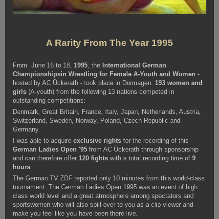
A Rarity From The Year 1995
From June 16 to 18,
1995
, the
International German
Championships
in Wrestling for Female A-Youth and Women
-
hosted by AC Ückerath - took place in Dormagen.
193 women and
girls
(A-youth) from the following 13 nations competed in
outstanding competitions:
Denmark, Great Britain, France, Italy, Japan, Netherlands, Austria,
Switzerland, Sweden, Norway, Poland, Czech Republic and
Germany.
I was able to acquire
exclusive rights
for the recording of this
German Ladies Open '95
from AC Ückerath through sponsorship
and can therefore offer
120 fights
with a total recording time of
9
hours
.
The German TV ZDF reported only 10 minutes from this world-class
tournament. The German Ladies Open 1995 was an event of high
class world level and a great atmosphere among spectators and
sportswomen who will also spill over to you as a clip viewer and
make you feel like you have been there live.