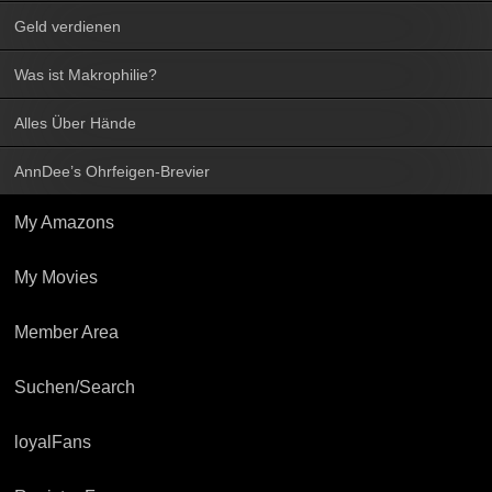
Geld verdienen
Was ist Makrophilie?
Alles Über Hände
AnnDee’s Ohrfeigen-Brevier
My Amazons
My Movies
Member Area
Suchen/Search
loyalFans