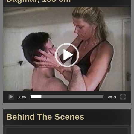
Video-
Player
00:00
00:21
Behind The Scenes