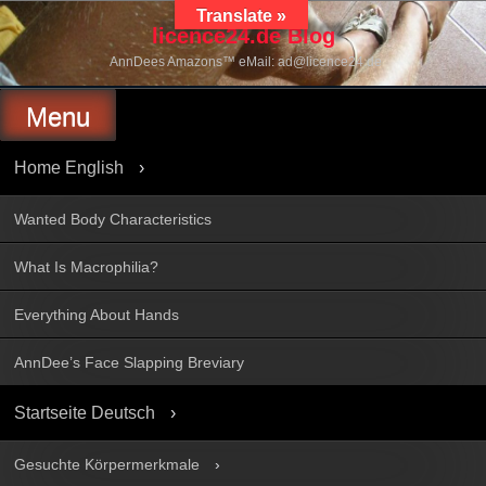
Skip
Translate »
to
licence24.de Blog
content
AnnDees Amazons™ eMail: ad@licence24.de
Menu
Home English
Wanted Body Characteristics
What Is Macrophilia?
Everything About Hands
AnnDee’s Face Slapping Breviary
Startseite Deutsch
Gesuchte Körpermerkmale