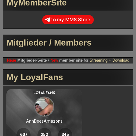
MyMemberSite
To my MMS Store
Mitglieder / Members
Neue
Mitglieder-Seite
/
New
member site
for
Streaming + Download
My LoyalFans