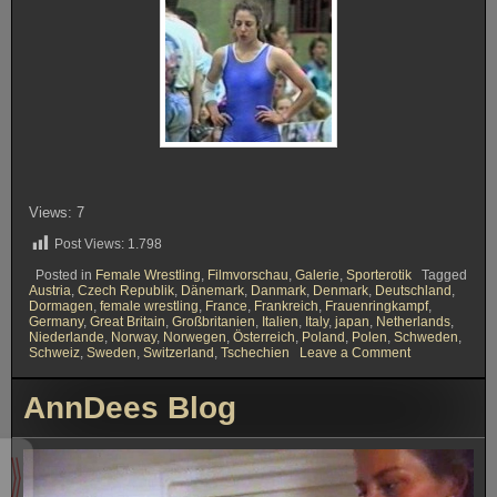
Views: 7
Post Views:
1.798
Posted in
Female Wrestling
,
Filmvorschau
,
Galerie
,
Sporterotik
Tagged
Austria
,
Czech Republik
,
Dänemark
,
Danmark
,
Denmark
,
Deutschland
,
Dormagen
,
female wrestling
,
France
,
Frankreich
,
Frauenringkampf
,
Germany
,
Great Britain
,
Großbritanien
,
Italien
,
Italy
,
japan
,
Netherlands
,
Niederlande
,
Norway
,
Norwegen
,
Österreich
,
Poland
,
Polen
,
Schweden
,
on
Schweiz
,
Sweden
,
Switzerland
,
Tschechien
Leave a Comment
German
Ladies
AnnDees Blog
Open
1995
in
Dormagen