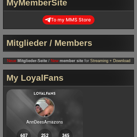
MyMemberSite
To my MMS Store
Mitglieder / Members
Neue
Mitglieder-Seite
/
New
member site
for
Streaming + Download
My LoyalFans