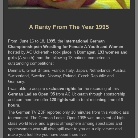
A Rarity From The Year 1995
From June 16 to 18,
1995
, the
International German
Championships
in Wrestling for Female A-Youth and Women
-
hosted by AC Ückerath - took place in Dormagen.
193 women and
girls
(A-youth) from the following 13 nations competed in
outstanding competitions:
Denmark, Great Britain, France, Italy, Japan, Netherlands, Austria,
Switzerland, Sweden, Norway, Poland, Czech Republic and
Germany.
I was able to acquire
exclusive rights
for the recording of this
German Ladies Open '95
from AC Ückerath through sponsorship
and can therefore offer
120 fights
with a total recording time of
9
hours
.
The German TV ZDF reported only 10 minutes from this world-class
tournament. The German Ladies Open 1995 was an event of high
class world level and a great atmosphere among spectators and
sportswomen who will also spill over to you as a clip viewer and
make you feel like you have been there live.