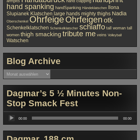
armpits
hand clapping
hand spanking
Ilona
handSpanking
Händeklatschen
Nadia
Slupianek
Klatschen
large hands
mighty thighs
Ohrfeige
Ohrfeigen
otk
Oberschenkel
schiaffo
Schenkelklatschen
tall woman
tall
Schenkelklatscher
tribute me
thigh smacking
women
veins
Volleyball
Watschen
Blog Archive
Blog
Archive
Dagmar’s 5 ½ Minutes Non-
Stop Smack Fest
Audio-
Player
00:00
00:00
Dagmar, 188 cm