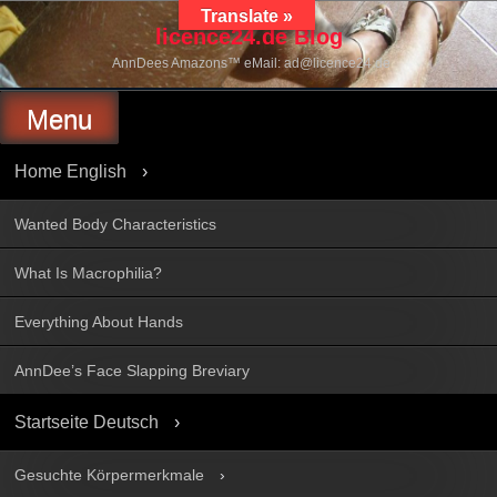
Skip
Translate »
to
licence24.de Blog
content
AnnDees Amazons™ eMail: ad@licence24.de
Menu
Home English
Wanted Body Characteristics
What Is Macrophilia?
Everything About Hands
AnnDee’s Face Slapping Breviary
Startseite Deutsch
Gesuchte Körpermerkmale