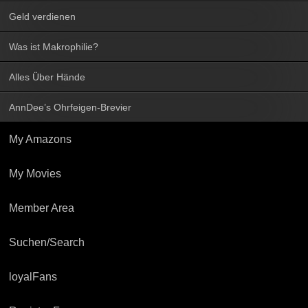
Geld verdienen
Was ist Makrophilie?
Alles Über Hände
AnnDee’s Ohrfeigen-Brevier
My Amazons
My Movies
Member Area
Suchen/Search
loyalFans