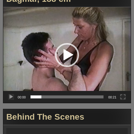
Video-
Player
00:00
00:21
Behind The Scenes