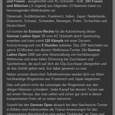
und Frauen
- ausgerichtet vom AC Ückerath - statt.
193 Frauen
und Mädchen
( A-Jugend) aus folgenden 13 Nationen traten zu
hervorragenden Wettkämpfen an:
Dänemark, Großbritannien, Frankreich, Italien, Japan, Niederlande,
Österreich, Schweiz, Schweden, Norwegen, Polen, Tschechien und
Deutschland.
Ich konnte die
Exclusiv-Rechte
für die Aufzeichnung dieser
German
Ladies
Open
'95 vom AC Ückerath durch Sponsoring
erwerben und kann somit
120 Kämpfe
mit einer Gesamt-
Aufzeichnungszeit von
9 Stunden
anbieten. Das ZDF berichtete nur
ganze 10 Minuten von diesem Weltklasse-Turnier. Die
German
Ladies
Open
1995 war eine Veranstaltung von hochklassigem
Weltniveau und einer tollen Stimmung bei Zuschauern und
Sportlerinnen, die auch auf dich als Clip-Zuschauer übergreifen und
dir das Gefühl geben wird, live dabei gewesen zu sein.
Neben unseren deutschen Teilnehmerinnen werden dich vor Allem
hochkarätige Ringerinnen aus Frankreich und Japan begeistern.
Dies soll jedoch nicht die Leistungen der Ringerinnen aus den
übrigen Nationen schmälern. Jeder Kampf bei diesem Turnier war
auf einem Niveau, das man selten und schon gar nicht in dieser
komprimierten Form oft zu sehen bekommt.
Sowohl bei den
German
Open
alsauch bei dem Nachwuchs-Turnier
in Böhlen sind insbesondere die Trainer-Anweisungen für den
interessierten Wrestling-Fan eine wahre "Goldgrube" an Tipps und