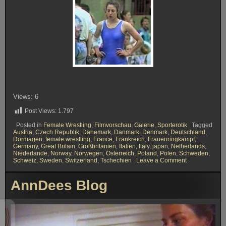
Views: 6
Post Views:
1.797
Posted in
Female Wrestling
,
Filmvorschau
,
Galerie
,
Sporterotik
Tagged
Austria
,
Czech Republik
,
Dänemark
,
Danmark
,
Denmark
,
Deutschland
,
Dormagen
,
female wrestling
,
France
,
Frankreich
,
Frauenringkampf
,
Germany
,
Great Britain
,
Großbritanien
,
Italien
,
Italy
,
japan
,
Netherlands
,
Niederlande
,
Norway
,
Norwegen
,
Österreich
,
Poland
,
Polen
,
Schweden
,
on
Schweiz
,
Sweden
,
Switzerland
,
Tschechien
Leave a Comment
German
Ladies
AnnDees Blog
Open
1995
in
Dormagen