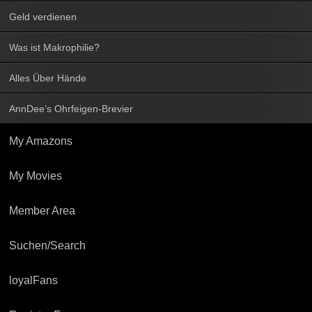
Geld verdienen
Was ist Makrophilie?
Alles Über Hände
AnnDee’s Ohrfeigen-Brevier
My Amazons
My Movies
Member Area
Suchen/Search
loyalFans