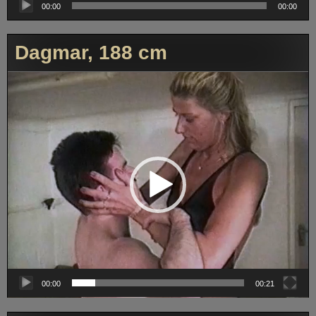
Player
00:00
00:00
Dagmar, 188 cm
Video-
Player
00:00
00:21