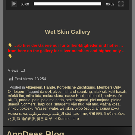
00:00
00:02
Wet Skin Gallery
... ab hier die Galerie nur für Silber-Mitglieder und höher ...
from here on the gallery for silver members and higher, only ...
Views: 13
Post Views:
13.254
Posted in
Allgemein
,
Hände
,
Körperliche Züchtigung
,
Members Only
,
Ohrfeigen
Tagged
da ướt
,
glycerin
,
hand spanking
,
ıslak cilt
,
kulit basah
,
märkä iho
,
mitra āda
,
mokra skóra
,
nasse Haut
,
natte huid
,
nedves bőr
,
oil
,
Öl
,
paddle
,
pain
,
pele molhada
,
pelle bagnata
,
piel mojada
,
pielea
umedă
,
Schmerz
,
šlapi oda
,
smager til våd hud
,
våt hud
,
vlažna koža
,
vlhkou pokožku
,
Wasser
,
water
,
wet skin
,
υγρό δέρμα
,
влажная кожа
,
мокра кожа
,
پوست مرطوب
,
الجلد الرطب
,
עור רטוב
,
गीली त्वचा
,
ผิวเปียก
,
ぬれ
zu
た肌
,
湿润的皮肤
,
젖은 피부
4 Kommentare
Nasse
Haut
Phänomen
AnnDees Blog