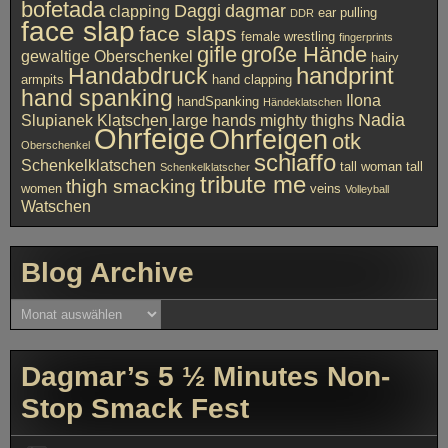
bofetada
Daggi
dagmar
clapping
ear pulling
DDR
face slap
face slaps
female wrestling
fingerprints
gifle
große Hände
gewaltige Oberschenkel
hairy
handprint
Handabdruck
armpits
hand clapping
hand spanking
Ilona
handSpanking
Händeklatschen
Nadia
Slupianek
Klatschen
large hands
mighty thighs
Ohrfeige
Ohrfeigen
otk
Oberschenkel
schiaffo
Schenkelklatschen
tall woman
tall
Schenkelklatscher
tribute me
thigh smacking
women
veins
Volleyball
Watschen
Blog Archive
Blog
Archive
Dagmar’s 5 ½ Minutes Non-
Stop Smack Fest
Audio-