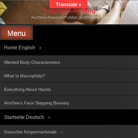
Skip
Translate »
to
licence24.de Blog
content
AnnDees Amazons™ eMail: ad@licence24.de
Menu
Home English
Wanted Body Characteristics
What Is Macrophilia?
Everything About Hands
AnnDee’s Face Slapping Breviary
Startseite Deutsch
Gesuchte Körpermerkmale