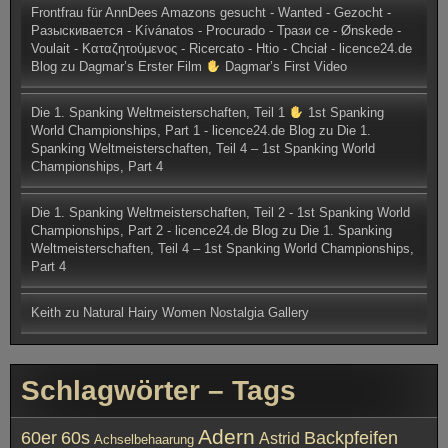
Frontfrau für AnnDees Amazons gesucht - Wanted - Gezocht -
Разыскивается - Kívánatos - Procurado - Трази се - Ønskede -
Voulait - Καταζητούμενος - Ricercato - Htio - Chciał - licence24.de
Blog
zu
Dagmar’s Erster Film
Dagmar’s First Video
Die 1. Spanking Weltmeisterschaften, Teil 1
1st Spanking
World Championships, Part 1 - licence24.de Blog
zu
Die 1.
Spanking Weltmeisterschaften, Teil 4 – 1st Spanking World
Championships, Part 4
Die 1. Spanking Weltmeisterschaften, Teil 2 - 1st Spanking World
Championships, Part 2 - licence24.de Blog
zu
Die 1. Spanking
Weltmeisterschaften, Teil 4 – 1st Spanking World Championships,
Part 4
Keith
zu
Natural Hairy Women Nostalgia Gallery
Schlagwörter – Tags
Adern
60er
60s
Backpfeifen
Astrid
Achselbehaarung