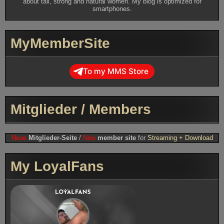
about tall, strong and natural women. My blog is optimized for
smartphones.
MyMemberSite
To my MMS Store
Mitglieder / Members
Neue
Mitglieder-Seite
/
New
member site
for
Streaming + Download
My LoyalFans